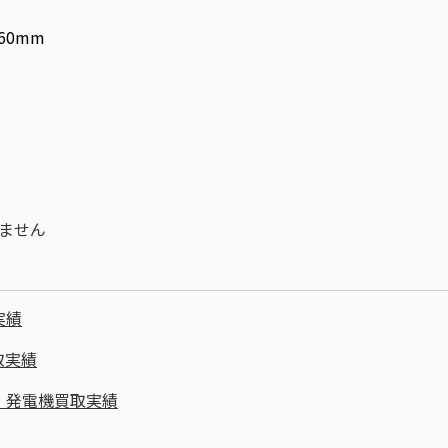
60mm
ません
実績
取実績
・発電機買取実績