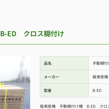
B-ED クロス糊付け
品名
手動糊付
メーカー
極東産機
型番
B-ED
極東産機 手動糊付け機 B-ED クロ